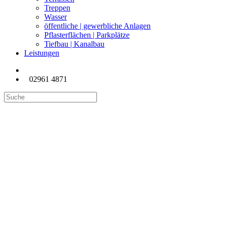
Treppen
Wasser
öffentliche | gewerbliche Anlagen
Pflasterflächen | Parkplätze
Tiefbau | Kanalbau
Leistungen
02961 4871
Volksbank Brilon,
barrierefreier Eingangsbereich,
Mauer aus Bruchsteinen.