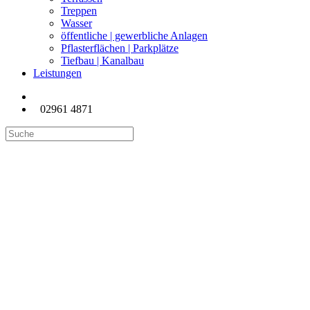
Treppen
Wasser
öffentliche | gewerbliche Anlagen
Pflasterflächen | Parkplätze
Tiefbau | Kanalbau
Leistungen
02961 4871
Eingangsbereich mit
Rechteckpflaster aus
Naturstein, Terrasse aus
großformatigen
Natursteinplatten.