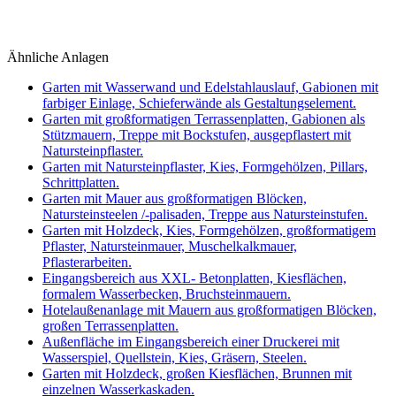
Ähnliche Anlagen
Garten mit Wasserwand und Edelstahlauslauf, Gabionen mit
farbiger Einlage, Schieferwände als Gestaltungselement.
Garten mit großformatigen Terrassenplatten, Gabionen als
Stützmauern, Treppe mit Bockstufen, ausgepflastert mit
Natursteinpflaster.
Garten mit Natursteinpflaster, Kies, Formgehölzen, Pillars,
Schrittplatten.
Garten mit Mauer aus großformatigen Blöcken,
Natursteinsteelen /-palisaden, Treppe aus Natursteinstufen.
Garten mit Holzdeck, Kies, Formgehölzen, großformatigem
Pflaster, Natursteinmauer, Muschelkalkmauer,
Pflasterarbeiten.
Eingangsbereich aus XXL- Betonplatten, Kiesflächen,
formalem Wasserbecken, Bruchsteinmauern.
Hotelaußenanlage mit Mauern aus großformatigen Blöcken,
großen Terrassenplatten.
Außenfläche im Eingangsbereich einer Druckerei mit
Wasserspiel, Quellstein, Kies, Gräsern, Steelen.
Garten mit Holzdeck, großen Kiesflächen, Brunnen mit
einzelnen Wasserkaskaden.