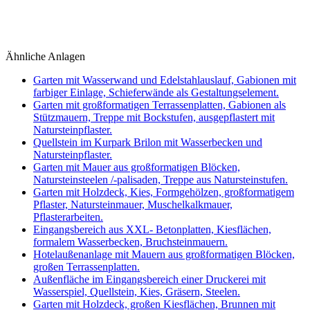
Ähnliche Anlagen
Garten mit Wasserwand und Edelstahlauslauf, Gabionen mit
farbiger Einlage, Schieferwände als Gestaltungselement.
Garten mit großformatigen Terrassenplatten, Gabionen als
Stützmauern, Treppe mit Bockstufen, ausgepflastert mit
Natursteinpflaster.
Quellstein im Kurpark Brilon mit Wasserbecken und
Natursteinpflaster.
Garten mit Mauer aus großformatigen Blöcken,
Natursteinsteelen /-palisaden, Treppe aus Natursteinstufen.
Garten mit Holzdeck, Kies, Formgehölzen, großformatigem
Pflaster, Natursteinmauer, Muschelkalkmauer,
Pflasterarbeiten.
Eingangsbereich aus XXL- Betonplatten, Kiesflächen,
formalem Wasserbecken, Bruchsteinmauern.
Hotelaußenanlage mit Mauern aus großformatigen Blöcken,
großen Terrassenplatten.
Außenfläche im Eingangsbereich einer Druckerei mit
Wasserspiel, Quellstein, Kies, Gräsern, Steelen.
Garten mit Holzdeck, großen Kiesflächen, Brunnen mit