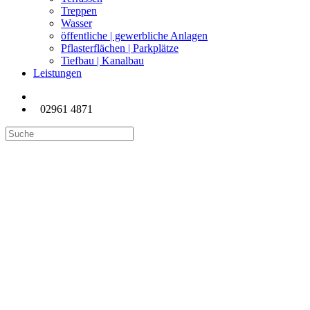
Treppen
Wasser
öffentliche | gewerbliche Anlagen
Pflasterflächen | Parkplätze
Tiefbau | Kanalbau
Leistungen
02961 4871
Außenanlage des
Geschäftshauses Triptychon in
Brilon, Eingang, Parkplätze,
Stützmauern.